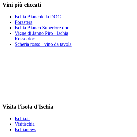
Vini più cliccati
Ischia Biancolella DOC
Forastera
Ischia Bianco Superiore doc
Vigne di Janno Piro - Ischia
Rosso doc
Scheria rosso - vino da tavola
Visita l'isola d'Ischia
Ischia.it
Visitischia
Ischianews