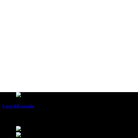
I soci dell'azienda
 Iacono, Ambrogio, ecc