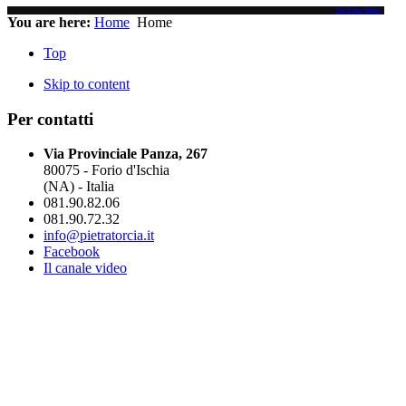
YouTube Slider
You are here:
Home
Home
Top
Skip to content
Per contatti
Via Provinciale Panza, 267
80075 - Forio d'Ischia
(NA) - Italia
081.90.82.06
081.90.72.32
info@pietratorcia.it
Facebook
Il canale video