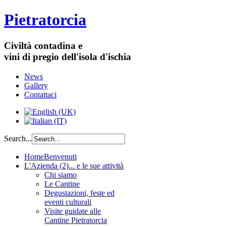
Pietratorcia
Civiltà contadina e
vini di pregio dell'isola d'ischia
News
Gallery
Contattaci
Search...
Home
Benvenuti
L'Azienda (2)
... e le sue attività
Chi siamo
Le Cantine
Degustazioni, feste ed
eventi culturali
Visite guidate alle
Cantine Pietratorcia