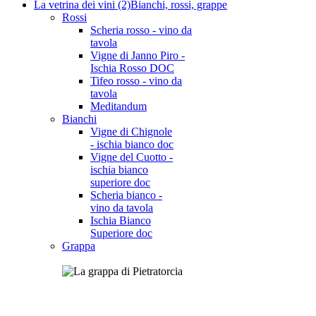
La vetrina dei vini (2)
Bianchi, rossi, grappe
Rossi
Scheria rosso - vino da
tavola
Vigne di Janno Piro -
About
Guides
FAQs
Ischia Rosso DOC
Tifeo rosso - vino da
SCREEN
tavola
Meditandum
Bianchi
Wide (default)
Vigne di Chignole
Fluid
- ischia bianco doc
Narrow
Vigne del Cuotto -
Fixed
ischia bianco
superiore doc
Profile
Scheria bianco -
vino da tavola
black
Ischia Bianco
Superiore doc
blue
Grappa
brown
css_menu
dark_blue
default-en
default