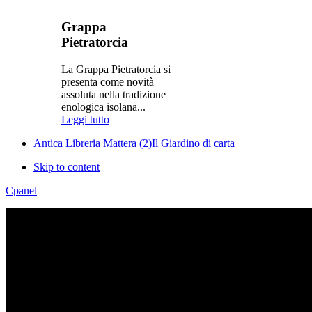
dropline_menu
mega_menu
Grappa
motton_blue
Pietratorcia
pietratorcia
split_menu
La Grappa Pietratorcia si
presenta come novità
Menu Style
assoluta nella tradizione
enologica isolana...
Mega
Leggi tutto
Css
Dropline
Antica Libreria Mattera (2)
Il Giardino di carta
Split
Skip to content
Apply
Reset
Cpanel
Vito